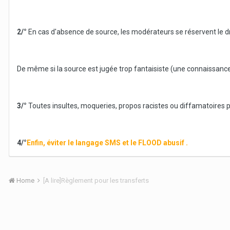
2/°
En cas d'absence de source, les modérateurs se réservent le dro
De même si la source est jugée trop fantaisiste (une connaissance a
3/°
Toutes insultes, moqueries, propos racistes ou diffamatoires
4/°
Enfin, éviter le langage SMS et le FLOOD abusif .
Home
[A lire]Règlement pour les transferts