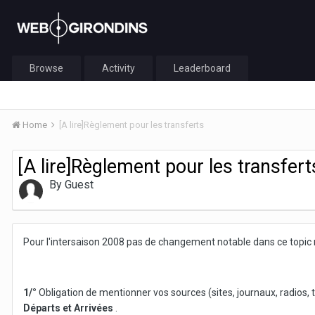
Browse
Activity
Leaderboard
Home
[A lire]Règlement pour les transferts
[A lire]Règlement pour les transfert
By Guest
Pour l'intersaison 2008 pas de changement notable dans ce topic 
1/°
Obligation de mentionner vos sources (sites, journaux, radios,
Départs et Arrivées
.