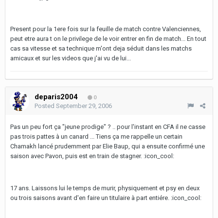
Present pour la 1ere fois sur la feuille de match contre Valenciennes,
peut etre aura t on le privilege de le voir entrer en fin de match... En tout
cas sa vitesse et sa technique m'ont deja séduit dans les matchs
amicaux et sur les videos que j'ai vu de lui...
deparis2004
0
Posted
September 29, 2006
Pas un peu fort ça "jeune prodige" ? .. pour l'instant en CFA il ne casse
pas trois pattes à un canard ... Tiens ça me rappelle un certain
Chamakh lancé prudemment par Elie Baup, qui a ensuite confirmé une
saison avec Pavon, puis est en train de stagner. :icon_cool:
17 ans. Laissons lui le temps de murir, physiquement et psy en deux
ou trois saisons avant d'en faire un titulaire à part entiére. :icon_cool: