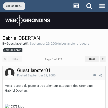
Les anciens joueurs
Gabriel OBERTAN
By Guest lapster01,
September 29, 2006
in
Les anciens joueurs
erzurumspor
PREV
NEXT
Page 1 of 117
Guest lapster01
Posted
September 29, 2006
Voila le topic du jeune et tres talenteux attaquant des Girondins
Gabriel Obertan.