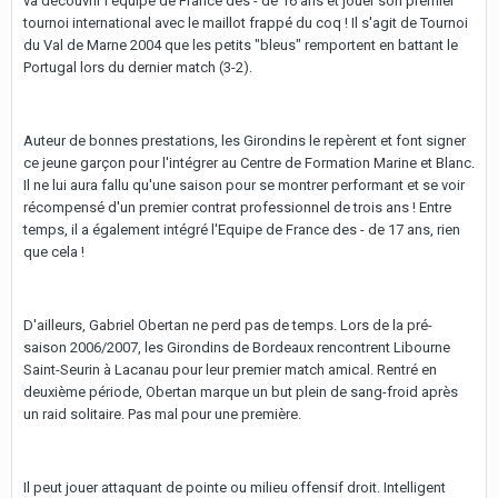
va découvrir l'équipe de France des - de 16 ans et jouer son premier
tournoi international avec le maillot frappé du coq ! Il s'agit de Tournoi
du Val de Marne 2004 que les petits "bleus" remportent en battant le
Portugal lors du dernier match (3-2).
Auteur de bonnes prestations, les Girondins le repèrent et font signer
ce jeune garçon pour l'intégrer au Centre de Formation Marine et Blanc.
Il ne lui aura fallu qu'une saison pour se montrer performant et se voir
récompensé d'un premier contrat professionnel de trois ans ! Entre
temps, il a également intégré l'Equipe de France des - de 17 ans, rien
que cela !
D'ailleurs, Gabriel Obertan ne perd pas de temps. Lors de la pré-
saison 2006/2007, les Girondins de Bordeaux rencontrent Libourne
Saint-Seurin à Lacanau pour leur premier match amical. Rentré en
deuxième période, Obertan marque un but plein de sang-froid après
un raid solitaire. Pas mal pour une première.
Il peut jouer attaquant de pointe ou milieu offensif droit. Intelligent