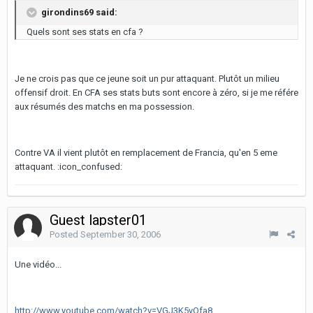
girondins69 said:
Quels sont ses stats en cfa ?
Je ne crois pas que ce jeune soit un pur attaquant. Plutôt un milieu
offensif droit. En CFA ses stats buts sont encore à zéro, si je me référe
aux résumés des matchs en ma possession.
Contre VA il vient plutôt en remplacement de Francia, qu'en 5 eme
attaquant. :icon_confused:
Guest lapster01
Posted
September 30, 2006
Une vidéo...
http://www.youtube.com/watch?v=VGJ3K5yOfa8