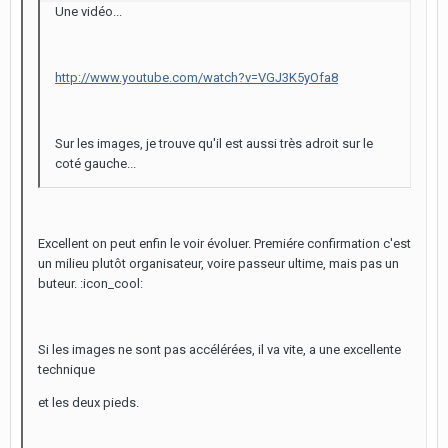
Une vidéo...
http://www.youtube.com/watch?v=VGJ3K5yOfa8
Sur les images, je trouve qu'il est aussi très adroit sur le
coté gauche...
Excellent on peut enfin le voir évoluer. Premiére confirmation c'est
un milieu plutôt organisateur, voire passeur ultime, mais pas un
buteur. :icon_cool:
Si les images ne sont pas accélérées, il va vite, a une excellente
technique
et les deux pieds.