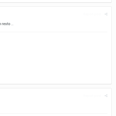
Report post
resto ...
Report post