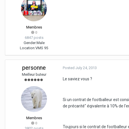
Membres
0
6847 posts
Gender:
Male
Location:
VMS 95
personne
Posted
July 24, 2013
Meilleur buteur
Le saviez vous ?
Si un contrat de footballeur est co
de précarité" éqivalente à 10% de l'
Membres
0
Toujours si le contrat de footballeur 
3802 posts