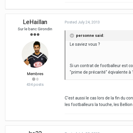
LeHaillan
Posted
July 24, 2013
Sur le banc Girondin
personne said:
Le saviez vous ?
Si un contrat de footballeur est 
"prime de précarité" éqivalente à
Membres
0
434 posts
C'est aussi le cas lors de la fin du c
les footballeurs la touche, les Bellio