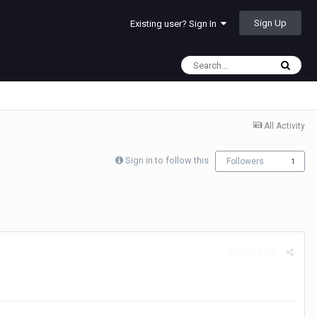
Sign Up
Existing user? Sign In
All Activity
Sign in to follow this
Followers
1
Report post