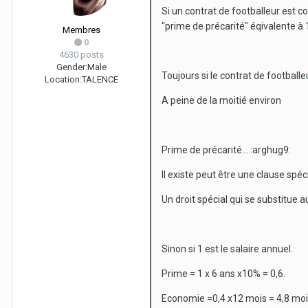
Si un contrat de footballeur est 
"prime de précarité" éqivalente à
Membres
0
4630 posts
Gender:
Male
Toujours si le contrat de footballe
Location:
TALENCE
A peine de la moitié environ
Prime de précarité... :arghug9:
Il existe peut être une clause spéc
Un droit spécial qui se substitue 
Sinon si 1 est le salaire annuel.
Prime = 1 x 6 ans x10% = 0,6.
Economie =0,4 x12 mois = 4,8 mois