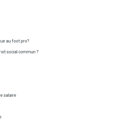
ique au foot pro?
droit social commun ?
e salaire
e