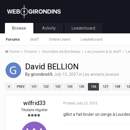
Browse
Activity
Leaderboard
Forums
Staff
Online Users
Leaderboard
Home
Forums
Girondins de Bordeaux
Les joueurs & le staff
Le
David BELLION
By
girondins69
,
July 15, 2007
in
Les anciens joueurs
121
122
123
124
125
126
127
128
12
PREV
wilfrid33
Posted
July 23, 2013
Titulaire régulier
gillot a fait bruler un cierge à Lourdes