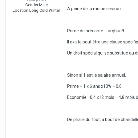
Gender:
Male
A peine de la moitié environ
Location:
Long Cold Winter
Prime de précarité... :arghug9:
Il existe peut être une clause spécif
Un droit spécial qui se substitue au 
Sinon si 1 est le salaire annuel.
Prime = 1 x 6 ans x10% = 0,6.
Economie =0,4 x12 mois = 4,8 mois d
De phare du foot, à bout de chandell