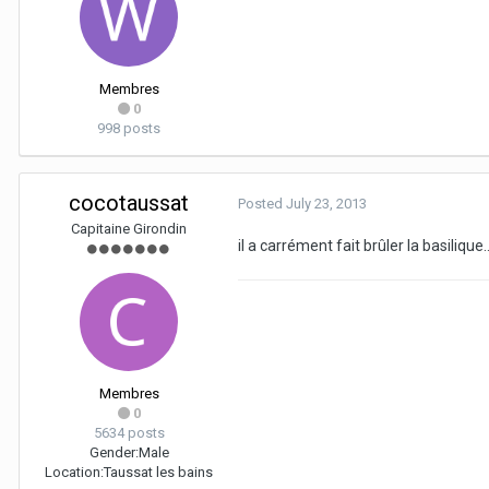
Membres
0
998 posts
cocotaussat
Posted
July 23, 2013
Capitaine Girondin
il a carrément fait brûler la basilique..
Membres
0
5634 posts
Gender:
Male
Location:
Taussat les bains