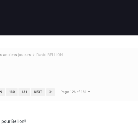
s anciens joueurs
David BELLION
Page 126 of 134
9
130
131
NEXT
 pour Bellion!!