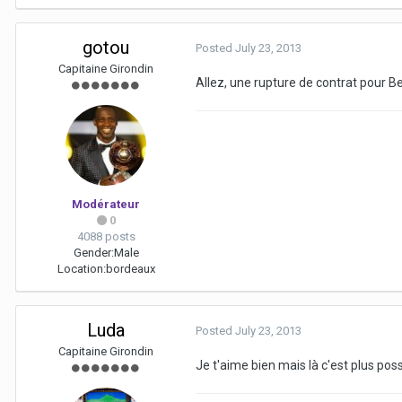
gotou
Posted
July 23, 2013
Capitaine Girondin
Allez, une rupture de contrat pour Bel
Modérateur
0
4088 posts
Gender:
Male
Location:
bordeaux
Luda
Posted
July 23, 2013
Capitaine Girondin
Je t'aime bien mais là c'est plus po