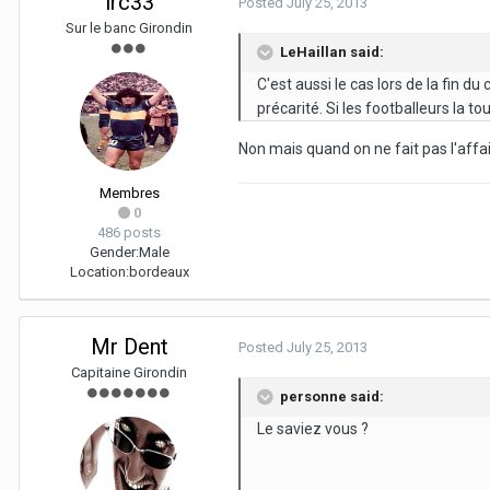
lrc33
Posted
July 25, 2013
Sur le banc Girondin
LeHaillan said:
C'est aussi le cas lors de la fin d
précarité. Si les footballeurs la to
Non mais quand on ne fait pas l'aff
Membres
0
486 posts
Gender:
Male
Location:
bordeaux
Mr Dent
Posted
July 25, 2013
Capitaine Girondin
personne said:
Le saviez vous ?