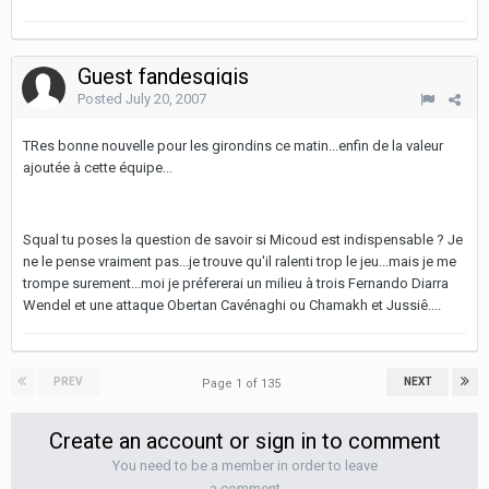
Guest fandesgigis
Posted
July 20, 2007
TRes bonne nouvelle pour les girondins ce matin...enfin de la valeur
ajoutée à cette équipe...
Squal tu poses la question de savoir si Micoud est indispensable ? Je
ne le pense vraiment pas...je trouve qu'il ralenti trop le jeu...mais je me
trompe surement...moi je préfererai un milieu à trois Fernando Diarra
Wendel et une attaque Obertan Cavénaghi ou Chamakh et Jussiê....
PREV
NEXT
Page 1 of 135
Create an account or sign in to comment
You need to be a member in order to leave
a comment