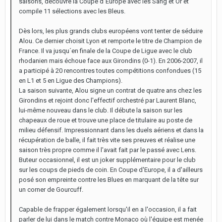
saisons, découvre la Coupe d´Europe avec les Sang et Or et
compile 11 sélections avec les Bleus.
Dès lors, les plus grands clubs européens vont tenter de séduire
Alou. Ce dernier choisit Lyon et remporte le titre de Champion de
France. Il va jusqu´en finale de la Coupe de Ligue avec le club
rhodanien mais échoue face aux Girondins (0-1). En 2006-2007, il
a participé à 20 rencontres toutes compétitions confondues (15
en L1 et 5 en Ligue des Champions).
La saison suivante, Alou signe un contrat de quatre ans chez les
Girondins et rejoint donc l'effectif orchestré par Laurent Blanc,
lui-même nouveau dans le club. Il débute la saison sur les
chapeaux de roue et trouve une place de titulaire au poste de
milieu défensif. Impressionnant dans les duels aériens et dans la
récupération de balle, il fait très vite ses preuves et réalise une
saison très propre comme il l'avait fait par le passé avec Lens.
Buteur occasionnel, il est un joker supplémentaire pour le club
sur les coups de pieds de coin. En Coupe d'Europe, il a d'ailleurs
posé son empreinte contre les Blues en marquant de la tête sur
un corner de Gourcuff.
Capable de frapper également lorsqu'il en a l'occasion, il a fait
parler de lui dans le match contre Monaco où l'équipe est menée