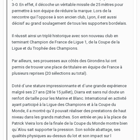
3-0. En effet, il décoche un véritable missile de 25 mètres pour
permettre à son équipe de réduire la marque. Lors de la
rencontre qui l'oppose à son ancien club, Lyon, il est aussi
décisif au grand soulagement de tous les supporters bordelais.
Il réussit ainsi un triplé historique avec son nouveau club en
terminant Champion de France de Ligue 1, de la Coupe de la
Ligue et du Trophée des Champions.
Par ailleurs, ses prouesses aux côtés des Girondins lui ont
permis de trouver une place de titulaire en équipe de France à
plusieurs reprises (20 sélections au total).
Doté d´une stature impressionnante et d´une grande expérience
malgré ses 27 ans (28 le 15 juillet), Diarra est sans nul doute un
renfort de taille pour les Marine et Blanc. International en activité
ayant participé à la Ligue des Champions et à la Coupe du
Monde, il a montré qu´il pouvait réaliser des prestations de haut
niveau dans les grands matches. Son entrée en jeu à la place de
Patrick Vieira lors de la finale de la Coupe du Monde montre bien
qu´Alou sait supporter la pression. Son solide abattage, ses
qualités physiques au-dessus du lot et son impact sur l