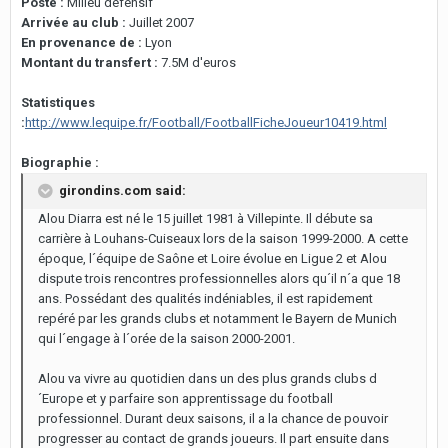
Poste :
Milieu défensif
Arrivée au club :
Juillet 2007
En provenance de :
Lyon
Montant du transfert :
7.5M d'euros
Statistiques
:
http://www.lequipe.fr/Football/FootballFicheJoueur10419.html
Biographie :
girondins.com said:
Alou Diarra est né le 15 juillet 1981 à Villepinte. Il débute sa
carrière à Louhans-Cuiseaux lors de la saison 1999-2000. A cette
époque, l´équipe de Saône et Loire évolue en Ligue 2 et Alou
dispute trois rencontres professionnelles alors qu´il n´a que 18
ans. Possédant des qualités indéniables, il est rapidement
repéré par les grands clubs et notamment le Bayern de Munich
qui l´engage à l´orée de la saison 2000-2001.
Alou va vivre au quotidien dans un des plus grands clubs d
´Europe et y parfaire son apprentissage du football
professionnel. Durant deux saisons, il a la chance de pouvoir
progresser au contact de grands joueurs. Il part ensuite dans