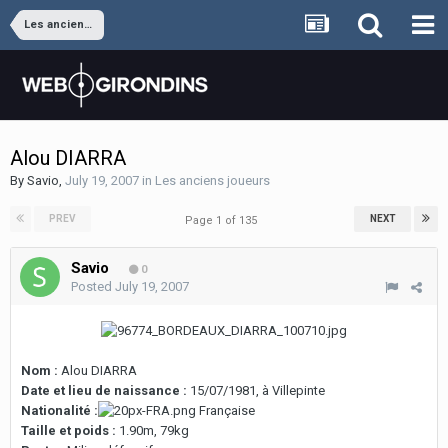
Les anciens joueurs
Alou DIARRA
By
Savio
,
July 19, 2007
in
Les anciens joueurs
PREV
NEXT
Page 1 of 135
Savio
0
Posted
July 19, 2007
Nom :
Alou DIARRA
Date et lieu de naissance :
15/07/1981, à Villepinte
Nationalité :
Française
Taille et poids :
1.90m, 79kg