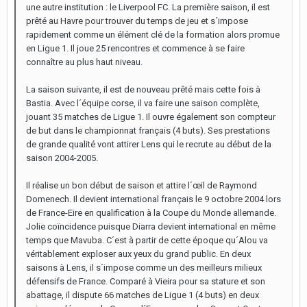
une autre institution : le Liverpool FC. La première saison, il est
prêté au Havre pour trouver du temps de jeu et s´impose
rapidement comme un élément clé de la formation alors promue
en Ligue 1. Il joue 25 rencontres et commence à se faire
connaître au plus haut niveau.
La saison suivante, il est de nouveau prêté mais cette fois à
Bastia. Avec l´équipe corse, il va faire une saison complète,
jouant 35 matches de Ligue 1. Il ouvre également son compteur
de but dans le championnat français (4 buts). Ses prestations
de grande qualité vont attirer Lens qui le recrute au début de la
saison 2004-2005.
Il réalise un bon début de saison et attire l´œil de Raymond
Domenech. Il devient international français le 9 octobre 2004 lors
de France-Eire en qualification à la Coupe du Monde allemande.
Jolie coïncidence puisque Diarra devient international en même
temps que Mavuba. C´est à partir de cette époque qu´Alou va
véritablement exploser aux yeux du grand public. En deux
saisons à Lens, il s´impose comme un des meilleurs milieux
défensifs de France. Comparé à Vieira pour sa stature et son
abattage, il dispute 66 matches de Ligue 1 (4 buts) en deux