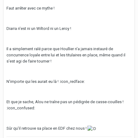
Faut arrêter avec ce mythe !
Diarra n'est ni un Wiltord ni un Leroy !
Il a simplement ralé parce que Houllier n'a jamais instauré de
concurrence loyale entre lui et les titulaires en place, même quand il
s'est agi de faire tourner !
N'importe qui les aurait eu là ! :icon_redface:
Et que je sache, Alou ne traîne pas un pédigrée de casse-couilles !
:icon_confused:
Sûr qu'il retrouve sa place en EDF chez nous !