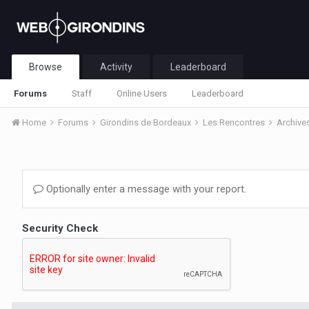
Browse
Activity
Leaderboard
Forums
Staff
Online Users
Leaderboard
Home
Forums
Girondins de Bordeaux
Les Rencontres
Archive
Optionally enter a message with your report.
Security Check