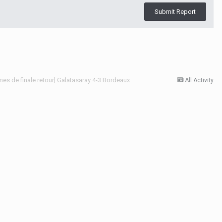
Submit Report
es de finale retour] Galatasaray 4-3 Bordeaux
All Activity