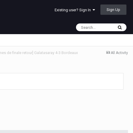
Sign Up
Existing user? Sign In
es de finale retour] Galatasaray 4-3 Bordeaux
All Activity