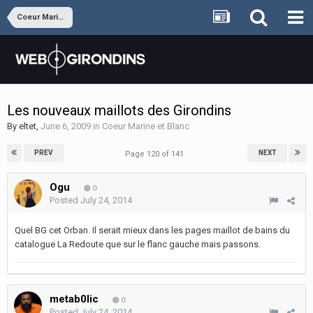
Coeur Marine et Blanc
Les nouveaux maillots des Girondins
By
eltet
,
June 6, 2009
in
Coeur Marine et Blanc
PREV
NEXT
Page 120 of 141
Ogu
0
Posted
July 24, 2014
Quel BG cet Orban. Il serait mieux dans les pages maillot de bains du
catalogue La Redoute que sur le flanc gauche mais passons.
metab0lic
0
Posted
July 24, 2014