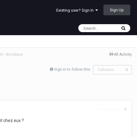
Sign Up
Existing user? Sign In
ch - Bordeaux
All Activity
Sign in to follow this
Followers
0
Report post
it chez eux ?