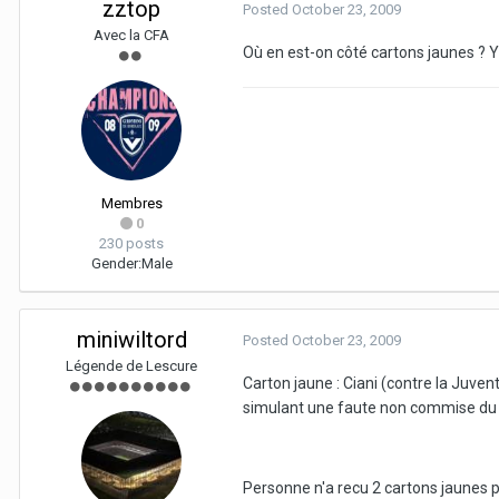
zztop
Posted
October 23, 2009
Avec la CFA
Où en est-on côté cartons jaunes ? Y
Membres
0
230 posts
Gender:
Male
miniwiltord
Posted
October 23, 2009
Légende de Lescure
Carton jaune : Ciani (contre la Juv
simulant une faute non commise du 
Personne n'a recu 2 cartons jaunes p