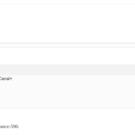
Canal+.
rance-596: