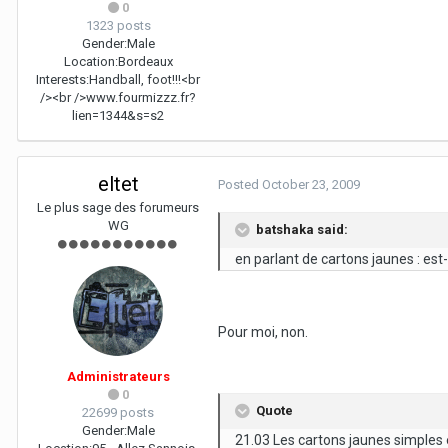
0
1323 posts
Gender:
Male
Location:
Bordeaux
Interests:
Handball, foot!!!<br
/><br />www.fourmizzz.fr?
lien=1344&s=s2
eltet
Posted
October 23, 2009
Le plus sage des forumeurs
WG
batshaka said:
en parlant de cartons jaunes : es
Pour moi, non.
Administrateurs
0
Quote
22699 posts
Gender:
Male
21.03 Les cartons jaunes simples 