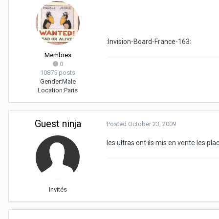
:Invision-Board-France-163:
Membres
0
10875 posts
Gender:
Male
Location:
Paris
Guest ninja
Posted
October 23, 2009
les ultras ont ils mis en vente les pl
Invités