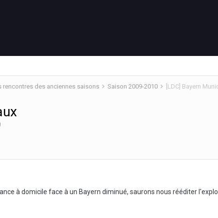
s rencontres des anciennes saisons
Saison 2009-2010
[LDC] Bayern Muni
aux
0
ce à domicile face à un Bayern diminué, saurons nous rééditer l'explo