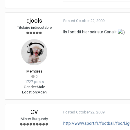
djools
Posted
October 22, 2009
Titulaire indiscutable
Ils l'ont dit hier soir sur Canal+
Membres
0
1727 posts
Gender:
Male
Location:
Agen
CV
Posted
October 22, 2009
Mister Burgundy
http://www.sport.fr/football/foo/Li