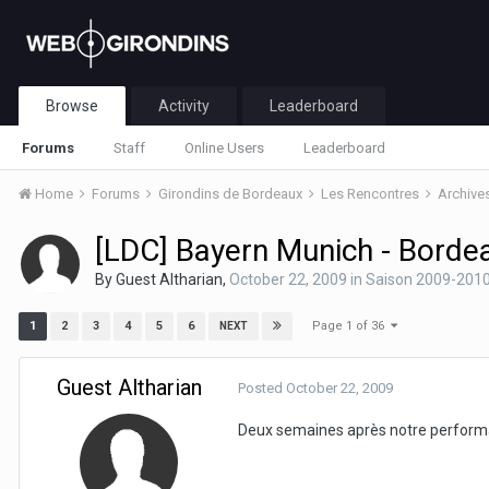
Browse
Activity
Leaderboard
Forums
Staff
Online Users
Leaderboard
Home
Forums
Girondins de Bordeaux
Les Rencontres
Archive
[LDC] Bayern Munich - Borde
By Guest Altharian,
October 22, 2009
in
Saison 2009-201
Page 1 of 36
1
2
3
4
5
6
NEXT
Guest Altharian
Posted
October 22, 2009
Deux semaines après notre performan