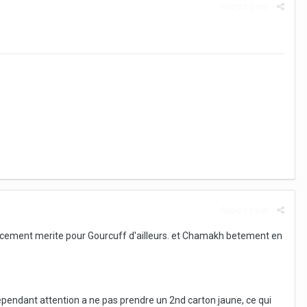
Report post
Report post
orcement merite pour Gourcuff d'ailleurs. et Chamakh betement en
ependant attention a ne pas prendre un 2nd carton jaune, ce qui