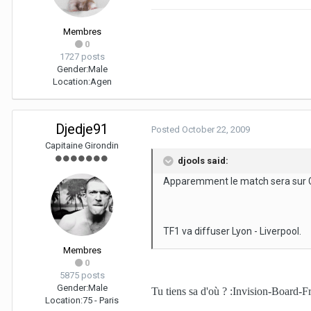
Membres
0
1727 posts
Gender:
Male
Location:
Agen
Djedje91
Posted
October 22, 2009
Capitaine Girondin
djools said:
Apparemment le match sera sur 
TF1 va diffuser Lyon - Liverpool.
Membres
0
5875 posts
Gender:
Male
Tu tiens sa d'où ? :Invision-Board-F
Location:
75 - Paris