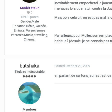
inevitablement empecherai le joueur 
Modérateur
menaces lors du match contre la Juve
0
15930 posts
Mais bon, cela dit, on est pas mal l
Gender:
Male
Location:
Bénin, Guinée,
Emirats, Valenciennes
Interests:
Music, travelling,
Par ailleurs, pour Muller, son rempl
Cinema,
habitue? (desole, je ne connais pas t
batshaka
Posted
October 23, 2009
Titulaire indiscutable
en parlant de cartons jaunes : est-c
Membres