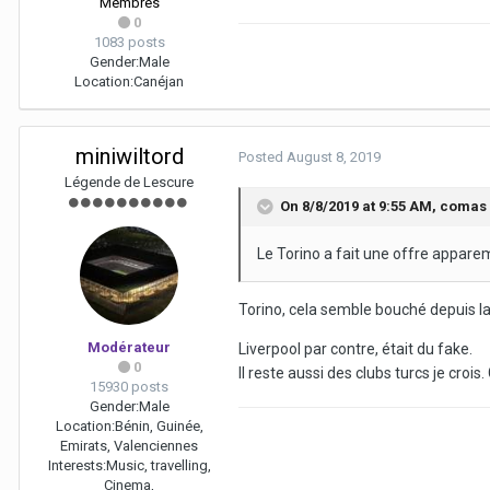
Membres
0
1083 posts
Gender:
Male
Location:
Canéjan
miniwiltord
Posted
August 8, 2019
Légende de Lescure
On 8/8/2019 at 9:55 AM,
comas
Le Torino a fait une offre appar
Torino, cela semble bouché depuis la
Modérateur
Liverpool par contre, était du fake.
0
Il reste aussi des clubs turcs je cro
15930 posts
Gender:
Male
Location:
Bénin, Guinée,
Emirats, Valenciennes
Interests:
Music, travelling,
Cinema,