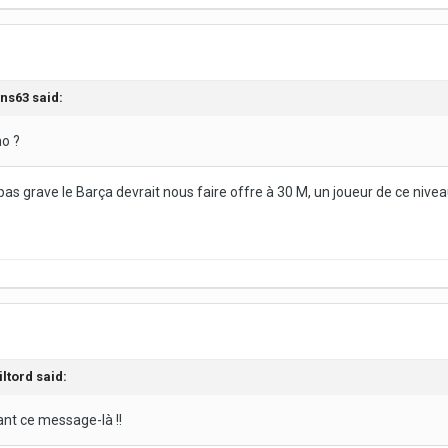
ins63
said:
no ?
t pas grave le Barça devrait nous faire offre à 30 M, un joueur de ce niveau
iltord
said:
avant ce message-là !!