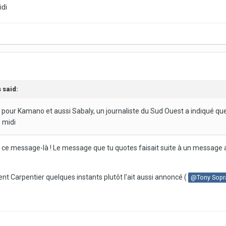
idi
s
said:
 pour Kamano et aussi Sabaly, un journaliste du Sud Ouest a indiqué que 
 midi
vant ce message-là ! Le message que tu quotes faisait suite à un message a
nt Carpentier quelques instants plutôt l'ait aussi annoncé (
@Tony Sopr