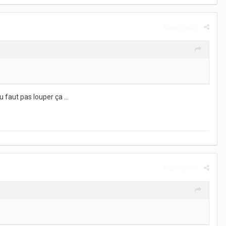
Report post
 faut pas louper ça ...
Report post