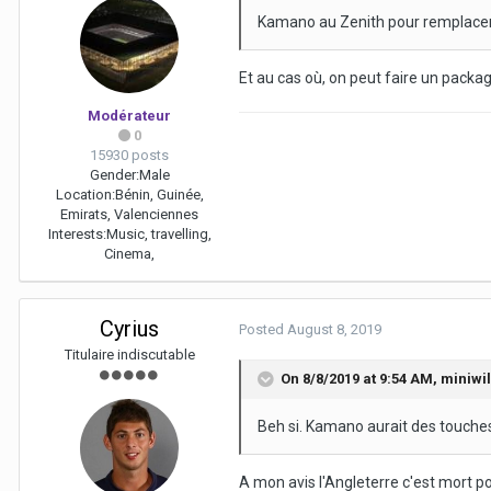
Kamano au Zenith pour remplacer
Et au cas où, on peut faire un pa
Modérateur
0
15930 posts
Gender:
Male
Location:
Bénin, Guinée,
Emirats, Valenciennes
Interests:
Music, travelling,
Cinema,
Cyrius
Posted
August 8, 2019
Titulaire indiscutable
On 8/8/2019 at 9:54 AM,
miniwil
Beh si. Kamano aurait des touche
A mon avis l'Angleterre c'est mort po