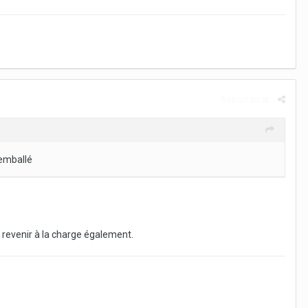
Report post
 emballé
rs revenir à la charge également.