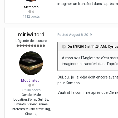
imaginer un transfert dans l'après m
Membres
0
1112 posts
miniwiltord
Posted
August 8, 2019
Légende de Lescure
On 8/8/2019 at 11:24 AM,
Cyriu
A mon avis l'Angleterre c'est mort
imaginer un transfert dans l'après
Oui, oui, je l'ai déjà écrit encore a
Modérateur
pour Kamano.
0
15930 posts
Vautrat l'a confirmé après que Cléme
Gender:
Male
Location:
Bénin, Guinée,
Emirats, Valenciennes
Interests:
Music, travelling,
Cinema,