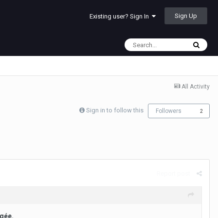
Sign Up
Existing user? Sign In
All Activity
Sign in to follow this
Followers
2
Report post
agée.