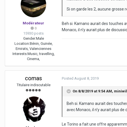
Si on garde les 2, aucune grosse r
Modérateur
Beh si. Kamano aurait des touches av
0
Monaco, il n'y aurait plus de discuss
15930 posts
Gender:
Male
Location:
Bénin, Guinée,
Emirats, Valenciennes
Interests:
Music, travelling,
Cinema,
comas
Posted
August 8, 2019
Titulaire indiscutable
On 8/8/2019 at 9:54 AM,
miniwil
Beh si. Kamano aurait des touches
avec Monaco, il n'y aurait plus de
Le Torino a fait une offre apparem