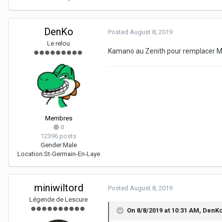
DenKo
Posted
August 8, 2019
Le relou
Kamano au Zenith pour remplacer M
Membres
0
12396 posts
Gender:
Male
Location:
St-Germain-En-Laye
miniwiltord
Posted
August 8, 2019
Légende de Lescure
On 8/8/2019 at 10:31 AM,
DenK