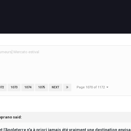
umeurs] Mercato estival
Page 1070 of 1172
072
1073
1074
1075
NEXT
oprano
said:
t l'Angleterre n'a à priori jamais été vraiment une destination envis