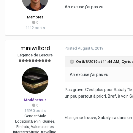
Ah excuse j'ai pas vu
Membres
0
1112 posts
miniwiltord
Posted
August 8, 2019
Légende de Lescure
On 8/8/2019 at 11:44 AM,
Cyriu
Ah excuse j'ai pas vu
Pas grave. C'est plus pour Sabaly "le
un peu partout à priori. Bref, à voir. 
Modérateur
0
15930 posts
Gender:
Male
Et si ça se trouve, Sabaly ira dans un 
Location:
Bénin, Guinée,
Emirats, Valenciennes
Interests:
Music, travelling,