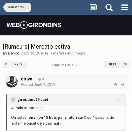
Transferts et rumeurs
[Rumeurs] Mercato estival
By
DenKo
,
April 14, 2010
in
Transferts et rumeurs
PREV
NEXT
Page 241 of 1172
girivo
0
Posted
June 1, 2011
girondins69 said:
Je vais reformuler :
Un buteur
environ 15 buts par match
sur 3 ou 4 saisons de
suite me parait déja pas mal !!!!