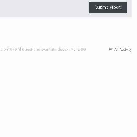
Submit Report
ssion1970.fr] Questions avant Bordeaux - Paris SG
All Activity