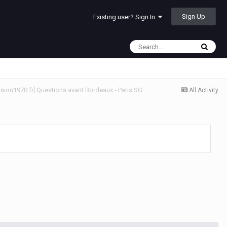
Sign Up
Existing user? Sign In
ssion1970.fr] Questions avant Bordeaux - Paris SG
All Activity