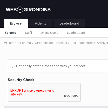
Browse
Activity
Leaderboard
Forums
Staff
Online Users
Leaderboard
Home
Forums
Girondins de Bordeaux
Les Rencontres
Archive
Optionally enter a message with your report.
Security Check