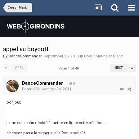
Coeur Marine et Blanc
appel au boycott
By
DanceCommander
,
September 26, 2011
in
Coeur Marine et Blanc
PREV
NEXT
Page 1 of 48
DanceCommander
0
Posted
September 26, 2011
bonjour,
je me suis enfin décidé à mettre en ligne cette pétition...
n'hésitez pas à la signer si elle "vous parle" !