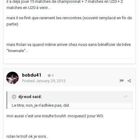
il a déjà joué 15 matches de championnat + 7 matches en U20 + 2
matches en U20 à venir...
mais il ne finit que rarement les rencontres (souvent remplacé en fin de
partie)
mais Rolan va quand même arriver chez nous sans bénéficier de trêve
"hivernale"...
bobdu41
0
Posted
January 29, 2013
djreud said:
Le titre, non, je n'adhère pas, dsl.
moi aussi c'est une insulte bouhh :moqueur2 pour WG:
rolan le troll ok je sors..