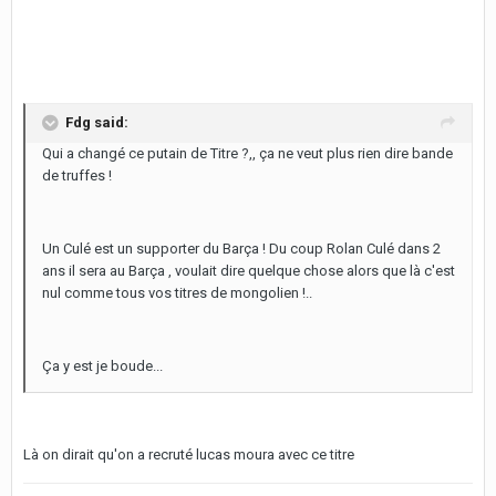
Fdg said:
Qui a changé ce putain de Titre ?,, ça ne veut plus rien dire bande
de truffes !
Un Culé est un supporter du Barça ! Du coup Rolan Culé dans 2
ans il sera au Barça , voulait dire quelque chose alors que là c'est
nul comme tous vos titres de mongolien !..
Ça y est je boude...
Là on dirait qu'on a recruté lucas moura avec ce titre