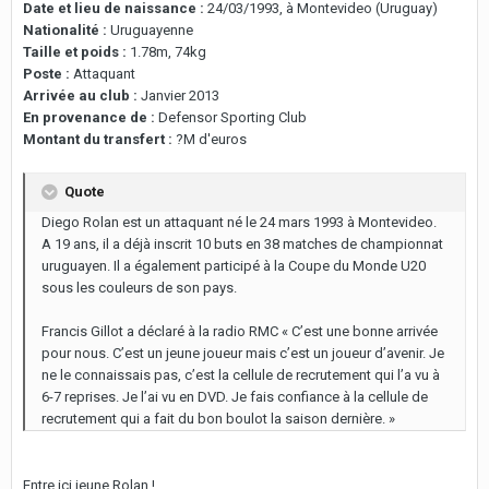
Date et lieu de naissance :
24/03/1993, à Montevideo (Uruguay)
Nationalité :
Uruguayenne
Taille et poids :
1.78m, 74kg
Poste :
Attaquant
Arrivée au club :
Janvier 2013
En provenance de :
Defensor Sporting Club
Montant du transfert :
?M d'euros
Quote
Diego Rolan est un attaquant né le 24 mars 1993 à Montevideo.
A 19 ans, il a déjà inscrit 10 buts en 38 matches de championnat
uruguayen. Il a également participé à la Coupe du Monde U20
sous les couleurs de son pays.
Francis Gillot a déclaré à la radio RMC « C’est une bonne arrivée
pour nous. C’est un jeune joueur mais c’est un joueur d’avenir. Je
ne le connaissais pas, c’est la cellule de recrutement qui l’a vu à
6-7 reprises. Je l’ai vu en DVD. Je fais confiance à la cellule de
recrutement qui a fait du bon boulot la saison dernière. »
Entre ici jeune Rolan !