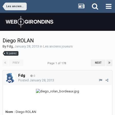
Les anciens joueurs
Diego ROLAN
By
Fdg
,
January 28, 2013
in
Les anciens joueurs
fc juárez
PREV
NEXT
Page 1 of 178
Fdg
0
Posted
January 28, 2013
Nom :
Diego ROLAN