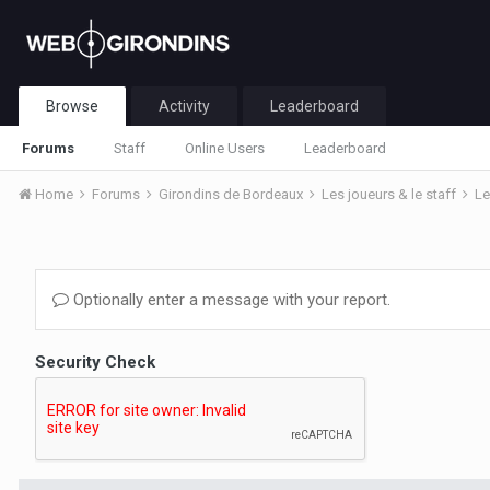
Browse
Activity
Leaderboard
Forums
Staff
Online Users
Leaderboard
Home
Forums
Girondins de Bordeaux
Les joueurs & le staff
Le
Optionally enter a message with your report.
Security Check