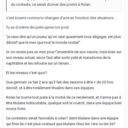
du contexte, ce serait donner des points à Rolan.
c'est bizarre comme tu changes d'avis en fonction des situations....
Tu as d même dis juste apres ton post
"je veux dire qu'un joueur qu'on veut quasiment tous dégager, est plus
décisif que le mec que tout le monde voulait".
Or on recute pas un mec pour l'ensemble de son oeuvre, mais bien sur
son niveau actuel, sinon faut aller sortir pelé et maradonna de la
naphtaline et les refoutre sur un terrain...
Et les niveaux c'est quoi?
Que germain ca fait 2 ans qu'il fait des saisons à être + de 20 fois
decisif, et à être totalement titualire dans ses équipes.
Rolan lui tourne tout juste à la moitié de ce rendement, et n'arrive pas à
être titulaire indiscutable, quelque soit le coatch, dans une équipe bien
moins forte.
Ce contextez serait favorable à rolan? demi titulaire dans une équipe
qui finie 6e c'est plus costaud que titulaire chez les 1ers ou les 3e?