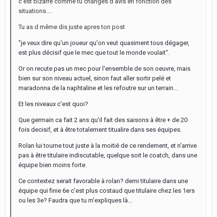
c'est bizarre comme tu changes d'avis en fonction des
situations....
Tu as d même dis juste apres ton post
"je veux dire qu'un joueur qu'on veut quasiment tous dégager,
est plus décisif que le mec que tout le monde voulait".
Or on recute pas un mec pour l'ensemble de son oeuvre, mais
bien sur son niveau actuel, sinon faut aller sortir pelé et
maradonna de la naphtaline et les refoutre sur un terrain...
Et les niveaux c'est quoi?
Que germain ca fait 2 ans qu'il fait des saisons à être + de 20
fois decisif, et à être totalement titualire dans ses équipes.
Rolan lui tourne tout juste à la moitié de ce rendement, et n'arrive
pas à être titulaire indiscutable, quelque soit le coatch, dans une
équipe bien moins forte.
Ce contextez serait favorable à rolan? demi titulaire dans une
équipe qui finie 6e c'est plus costaud que titulaire chez les 1ers
ou les 3e? Faudra que tu m'expliques là...