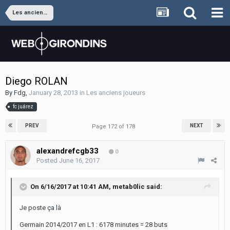
Les anciens joueurs
Diego ROLAN
By
Fdg
,
January 28, 2013
in
Les anciens joueurs
fc juárez
PREV
NEXT
Page 172 of 178
alexandrefcgb33
0
Posted
June 16, 2017
On 6/16/2017 at 10:41 AM,
metab0lic
said:
Je poste ça là
Germain 2014/2017 en L1 : 6178 minutes = 28 buts