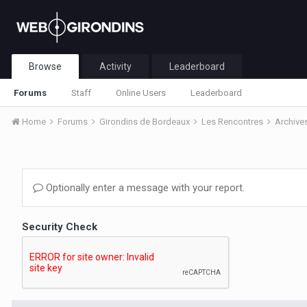
Browse
Activity
Leaderboard
Forums
Staff
Online Users
Leaderboard
Home
Forums
Girondins de Bordeaux
Les Rencontres
Archive
Optionally enter a message with your report.
Security Check