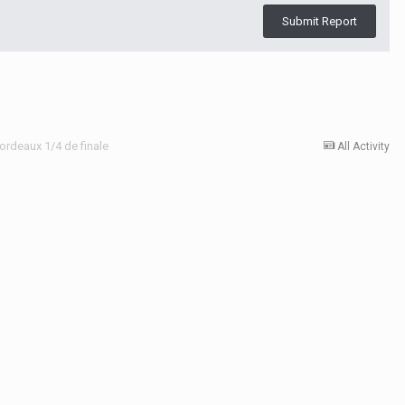
Submit Report
Bordeaux 1/4 de finale
All Activity