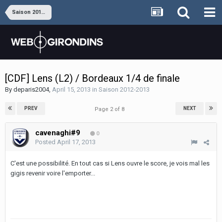
Saison 2012-2013
[CDF] Lens (L2) / Bordeaux 1/4 de finale
By
deparis2004
,
April 15, 2013
in
Saison 2012-2013
PREV
NEXT
Page 2 of 8
cavenaghi#9
0
Posted
April 17, 2013
C'est une possibilité. En tout cas si Lens ouvre le score, je vois mal les
gigis revenir voire l'emporter...