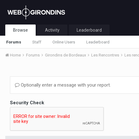
Browse
Activity
Leaderboard
Forums
Staff
Online Users
Leaderboard
Home
Forums
Girondins de Bordeaux
Les Rencontres
Les ren
Optionally enter a message with your report.
Security Check