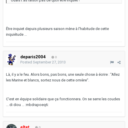
Ouais t'as raison pas de quoi être inquiet !
Être inquiet depuis plusieurs saison mène à l'habitude de cette
inquiétude ...
deparis2004
0
Posted
September 27, 2013
Là, il y a le feu. Alors bons, pas bons, une seule chose à écrire : "Allez
les Marine et blancs, sortez nous de cette ornière".
C'est en équipe solidaire que ça fonctionnera. On se serre les coudes
... di diou ... :mbdrapoeq6:
eltet
0