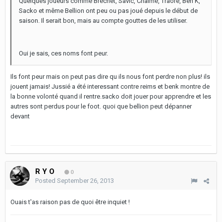
Quelques joueurs comme Brechet, Savic, Chalmé, Traoré, Ben K,
Sacko et même Bellion ont peu ou pas joué depuis le début de
saison. Il serait bon, mais au compte gouttes de les utiliser.
Oui je sais, ces noms font peur.
Ils font peur mais on peut pas dire qu ils nous font perdre non plus! ils
jouent jamais! Jussié a été interessant contre reims et benk montre de
la bonne volonté quand il rentre.sacko doit jouer pour apprendre et les
autres sont perdus pour le foot. quoi que bellion peut dépanner
devant
R Y O
0
Posted
September 26, 2013
Ouais t'as raison pas de quoi être inquiet !