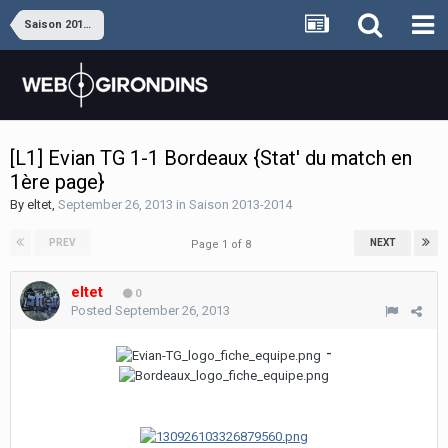
Saison 2013-2014
[L1] Evian TG 1-1 Bordeaux {Stat' du match en
1ère page}
By
eltet
,
September 26, 2013
in
Saison 2013-2014
PREV
NEXT
Page 1 of 8
eltet
0
Posted
September 26, 2013
-