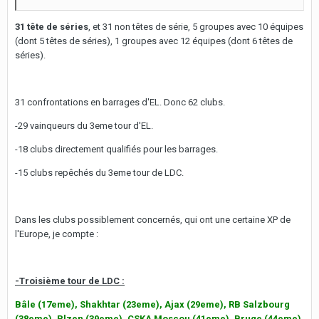
31 tête de séries
, et 31 non têtes de série, 5 groupes avec 10 équipes
(dont 5 têtes de séries), 1 groupes avec 12 équipes (dont 6 têtes de
séries).
31 confrontations en barrages d'EL. Donc 62 clubs.
-29 vainqueurs du 3eme tour d'EL.
-18 clubs directement qualifiés pour les barrages.
-15 clubs repêchés du 3eme tour de LDC.
Dans les clubs possiblement concernés, qui ont une certaine XP de
l'Europe, je compte :
-Troisième tour de LDC :
Bâle (17eme), Shakhtar (23eme), Ajax (29eme), RB Salzbourg
(38eme), Plzen (39eme), CSKA Moscou (41eme), Bruge (44eme),