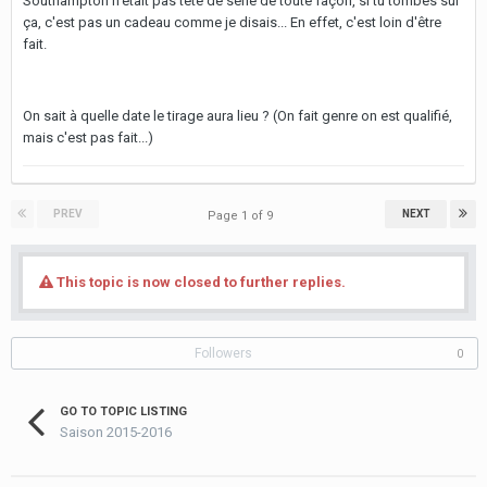
Southampton n'était pas tête de série de toute façon, si tu tombes sur
ça, c'est pas un cadeau comme je disais... En effet, c'est loin d'être
fait.
On sait à quelle date le tirage aura lieu ? (On fait genre on est qualifié,
mais c'est pas fait...)
PREV
NEXT
Page 1 of 9
This topic is now closed to further replies.
Followers
0
GO TO TOPIC LISTING
Saison 2015-2016