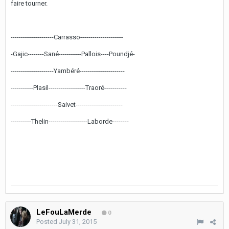
faire tourner.
---------------------Carrasso---------------------
-Gajic--------Sané-----------Pallois----Poundjé-
---------------------Yambéré----------------------
-----------Plasil------------------Traoré-----------
-----------------------Saivet-----------------------
----------Thelin-------------------Laborde--------
LeFouLaMerde
0
Posted
July 31, 2015