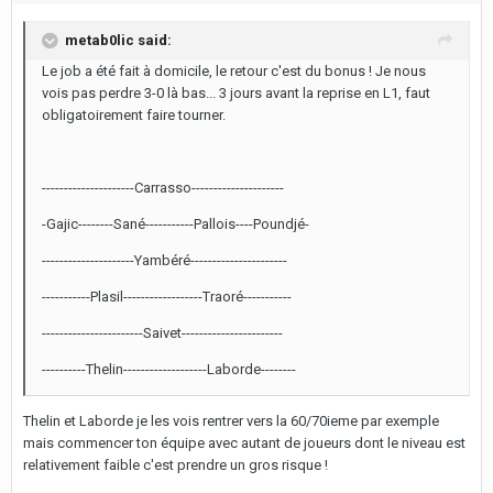
metab0lic said:
Le job a été fait à domicile, le retour c'est du bonus ! Je nous
vois pas perdre 3-0 là bas... 3 jours avant la reprise en L1, faut
obligatoirement faire tourner.
---------------------Carrasso---------------------
-Gajic--------Sané-----------Pallois----Poundjé-
---------------------Yambéré----------------------
-----------Plasil------------------Traoré-----------
-----------------------Saivet-----------------------
----------Thelin-------------------Laborde--------
Thelin et Laborde je les vois rentrer vers la 60/70ieme par exemple
mais commencer ton équipe avec autant de joueurs dont le niveau est
relativement faible c'est prendre un gros risque !