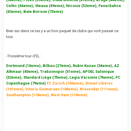
Celtic (46eme), Steaua (49eme), Nicosie (52eme), Fenerbahce
(63eme), Bate Borisov (72eme).
Bien sur dans ce tas y a un bon paquet de clubs qui vont passer ce
tour.
-Troisième tour d'EL :
Dortmund (10eme), Bilbao (27eme), Rubin Kazan (34eme), AZ
Alkmaar (40eme), Trabzonspor (51eme), APOEL Salonique
(52eme), Standard Liège (75eme), Legia Varsovie (76eme), FC
Copenhague (79eme)
FC Zurich (100eme), Slovan Liberec
(101eme), Vitoria Guimaraes (108eme), Krasnodar (111eme),
Southampton (118eme), West Ham (118eme).