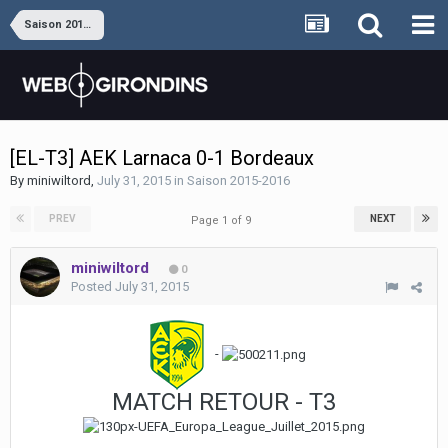
Saison 2015-2016
[EL-T3] AEK Larnaca 0-1 Bordeaux
By
miniwiltord
,
July 31, 2015
in
Saison 2015-2016
PREV
NEXT
Page 1 of 9
miniwiltord
0
Posted
July 31, 2015
-
MATCH RETOUR - T3