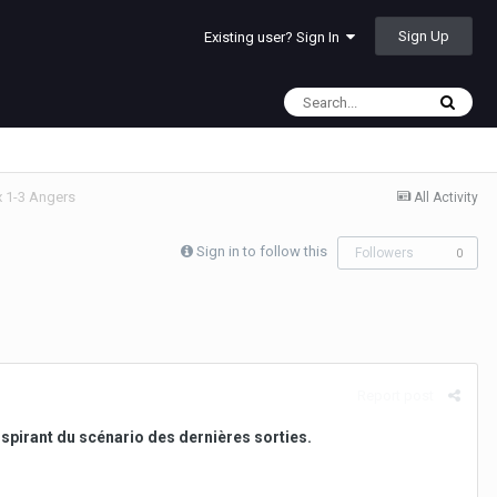
Sign Up
Existing user? Sign In
x 1-3 Angers
All Activity
Sign in to follow this
Followers
0
Report post
nspirant du scénario des dernières sorties.