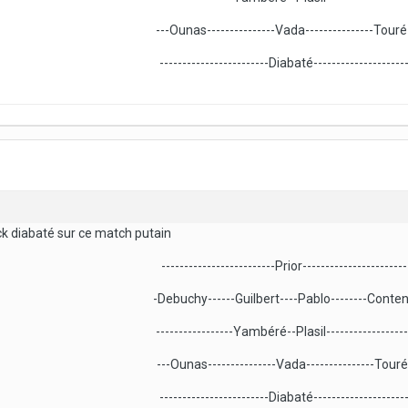
---Ounas---------------Vada---------------Touré
------------------------Diabaté---------------------
ick diabaté sur ce match putain
-------------------------Prior-----------------------
-Debuchy------Guilbert----Pablo--------Conten
-----------------Yambéré--Plasil------------------
---Ounas---------------Vada---------------Touré
------------------------Diabaté--------------------