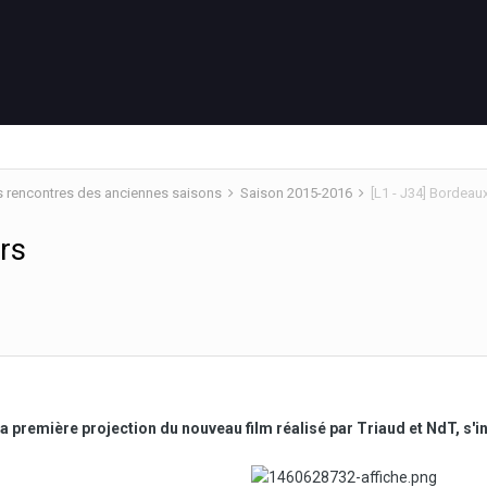
s rencontres des anciennes saisons
Saison 2015-2016
[L1 - J34] Bordeau
rs
la première projection du nouveau film réalisé par Triaud et NdT, s'i