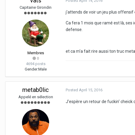
vats
Posted
April 14, 2016
Capitaine Girondin
j'attends de voir un jeu plus offensif
Ca fera 1 mois que ramé est là, ses i
defense.
et ca m'a fait rire aussi ton truc met
Membres
0
4694 posts
Gender:
Male
metab0lic
Posted
April 15, 2016
Appelé en sélection
J'espère un retour de fuckin' cheick