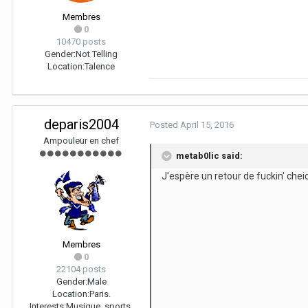
Membres
0
10470 posts
Gender:
Not Telling
Location:
Talence
deparis2004
Posted
April 15, 2016
Ampouleur en chef
metab0lic said:
J'espère un retour de fuckin' che
Membres
0
22104 posts
Gender:
Male
Location:
Paris.
Interests:
Musique, sports,