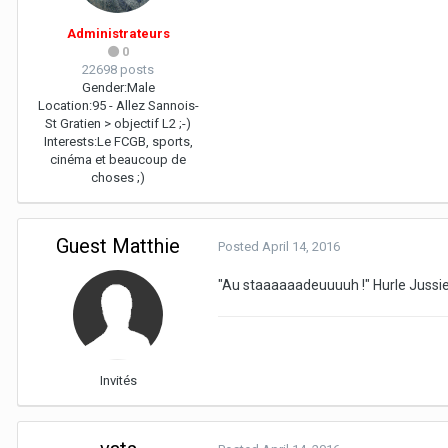
Administrateurs
0
22698 posts
Gender:
Male
Location:
95 - Allez Sannois-
St Gratien > objectif L2 ;-)
Interests:
Le FCGB, sports,
cinéma et beaucoup de
choses ;)
Guest Matthie
Posted
April 14, 2016
"Au staaaaaadeuuuuh !" Hurle Jussie 
Invités