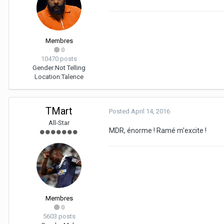
Membres
0
10470 posts
Gender:
Not Telling
Location:
Talence
TMart
Posted
April 14, 2016
All-Star
MDR, énorme ! Ramé m'excite !
Membres
0
5603 posts