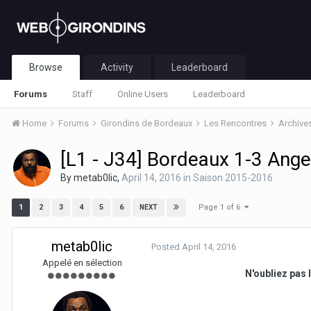
Browse
Activity
Leaderboard
Forums
Staff
Online Users
Leaderboard
Home
Forums
Girondins de Bordeaux
Les Rencontres
Archive
[L1 - J34] Bordeaux 1-3 Ange
By
metab0lic
,
April 14, 2016
in
Saison 2015-2016
Page 1 of 6
1
2
3
4
5
6
NEXT
metab0lic
Posted
April 14, 2016
Appelé en sélection
N'oubliez pas 