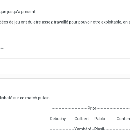
 que jusqu'a present.
dées de jeu ont du etre assez travaillé pour pouvoir etre exploitable, on
a^^
 diabaté sur ce match putain
-------------------------Prior-----------------------
-Debuchy------Guilbert----Pablo--------Conten
-----------------Yambéré--Plasil------------------