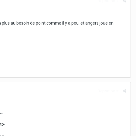
Report post
 a plus au besoin de point comme il y a peu, et angers joue en
Report post
--
to-
---