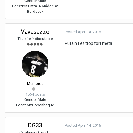
Gender:
Male
Location:
Entre le Médoc et
Bordeaux
Vavasazzo
Posted
April 14, 2016
Titulaire indiscutable
Putain t'es trop fort meta
Membres
0
1564 posts
Gender:
Male
Location:
Copenhague
DG33
Posted
April 14, 2016
Capitaine Girondin