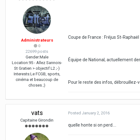
Coupe de France : Fréjus St-Raphaël 
Administrateurs
0
22699 posts
Gender:
Male
Équipe de National, actuellement de
Location:
95 - Allez Sannois-
St Gratien > objectif L2 ;-)
Interests:
Le FCGB, sports,
cinéma et beaucoup de
Pour le reste des infos, débrouillez
choses ;)
vats
Posted
January 2, 2016
Capitaine Girondin
quelle honte si on perd....