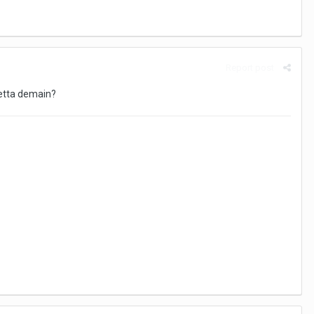
Report post
letta demain?