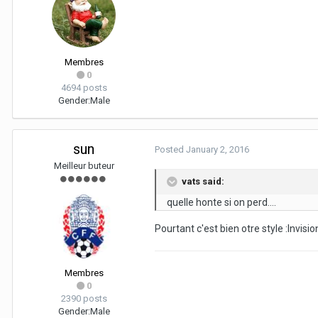
Membres
0
4694 posts
Gender:
Male
sun
Posted
January 2, 2016
Meilleur buteur
vats said:
quelle honte si on perd....
Pourtant c'est bien otre style :Invis
Membres
0
2390 posts
Gender:
Male