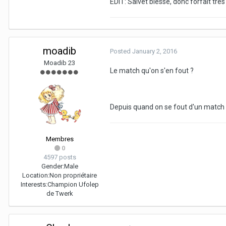
EDIT: Saivet blessé, donc forfait trè
moadib
Posted
January 2, 2016
Moadib 23
Le match qu'on s'en fout ?
Depuis quand on se fout d'un match 
Membres
0
4597 posts
Gender:
Male
Location:
Non propriétaire
Interests:
Champion Ufolep
de Twerk