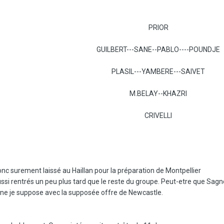
PRIOR
GUILBERT---SANE--PABLO----POUNDJE
PLASIL---YAMBERE---SAIVET
M.BELAY--KHAZRI
CRIVELLI
donc surement laissé au Haillan pour la préparation de Montpellier
ssi rentrés un peu plus tard que le reste du groupe. Peut-etre que Sagnol 
onne je suppose avec la supposée offre de Newcastle.