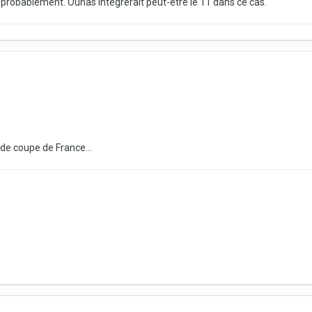
s probablement. Ounas intégrerait peut-être le 11 dans ce cas.
de coupe de France...