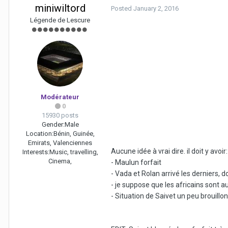
miniwiltord
Posted
January 2, 2016
Légende de Lescure
Modérateur
0
15930 posts
Gender:
Male
Location:
Bénin, Guinée,
Emirats, Valenciennes
Aucune idée à vrai dire. il doit y avoir:
Interests:
Music, travelling,
Cinema,
- Maulun forfait
- Vada et Rolan arrivé les derniers, 
- je suppose que les africains sont au
- Situation de Saivet un peu brouill