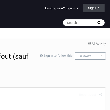
Sign Up
Existing user? Sign In
All Activity
fout (sauf
Sign in to follow this
Followers
1
Report post