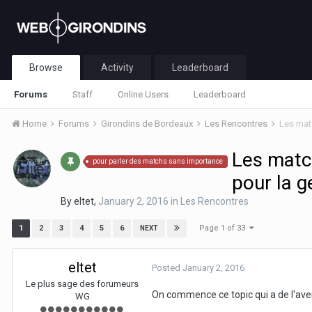
Browse
Activity
Leaderboard
Forums
Staff
Online Users
Leaderboard
Home
Forums
Girondins de Bordeaux
Les Rencontres
Les matc
Les match
pour parler des matchs sans importance
pour la g
By
eltet
,
January 2, 2016
in
Les Rencontres
Page 1 of 33
1
2
3
4
5
6
NEXT
eltet
Posted
January 2, 2016
Le plus sage des forumeurs
On commence ce topic qui a de l'ave
WG