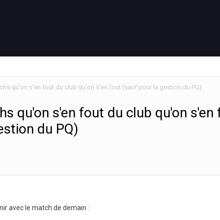
hs qu'on s'en fout du club qu'on s'en fout (sauf pour la gestion du PQ)
s qu'on s'en fout du club qu'on s'en 
estion du PQ)
nir avec le match de demain :