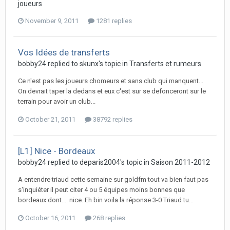
joueurs
November 9, 2011
1281 replies
Vos Idées de transferts
bobby24 replied to skunx's topic in
Transferts et rumeurs
Ce n'est pas les joueurs chomeurs et sans club qui manquent...
On devrait taper la dedans et eux c'est sur se defonceront sur le
terrain pour avoir un club...
October 21, 2011
38792 replies
[L1] Nice - Bordeaux
bobby24 replied to deparis2004's topic in
Saison 2011-2012
A entendre triaud cette semaine sur goldfm tout va bien faut pas
s'inquiéter il peut citer 4 ou 5 équipes moins bonnes que
bordeaux dont.... nice. Eh bin voila la réponse 3-0 Triaud tu...
October 16, 2011
268 replies