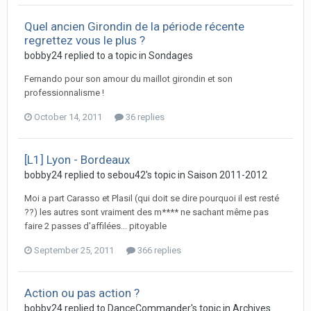
Quel ancien Girondin de la période récente
regrettez vous le plus ?
bobby24 replied to a topic in
Sondages
Fernando pour son amour du maillot girondin et son
professionnalisme !
October 14, 2011
36 replies
[L1] Lyon - Bordeaux
bobby24 replied to sebou42's topic in
Saison 2011-2012
Moi a part Carasso et Plasil (qui doit se dire pourquoi il est resté
??) les autres sont vraiment des m**** ne sachant même pas
faire 2 passes d'affilées... pitoyable
September 25, 2011
366 replies
Action ou pas action ?
bobby24 replied to DanceCommander's topic in
Archives