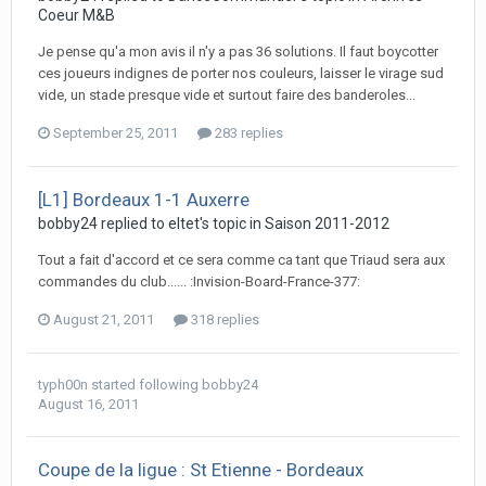
Coeur M&B
Je pense qu'a mon avis il n'y a pas 36 solutions. Il faut boycotter
ces joueurs indignes de porter nos couleurs, laisser le virage sud
vide, un stade presque vide et surtout faire des banderoles...
September 25, 2011
283 replies
[L1] Bordeaux 1-1 Auxerre
bobby24 replied to eltet's topic in
Saison 2011-2012
Tout a fait d'accord et ce sera comme ca tant que Triaud sera aux
commandes du club...... :Invision-Board-France-377:
August 21, 2011
318 replies
typh00n
started following
bobby24
August 16, 2011
Coupe de la ligue : St Etienne - Bordeaux