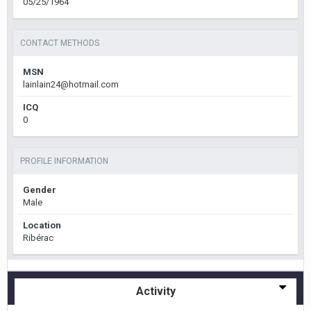
05/25/1964
CONTACT METHODS
MSN
lainlain24@hotmail.com
ICQ
0
PROFILE INFORMATION
Gender
Male
Location
Ribérac
Activity