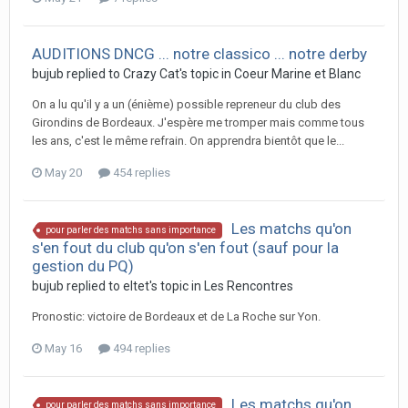
AUDITIONS DNCG ... notre classico ... notre derby
bujub replied to Crazy Cat's topic in
Coeur Marine et Blanc
On a lu qu'il y a un (énième) possible repreneur du club des
Girondins de Bordeaux. J'espère me tromper mais comme tous
les ans, c'est le même refrain. On apprendra bientôt que le...
May 20
454 replies
Les matchs qu'on
pour parler des matchs sans importance
s'en fout du club qu'on s'en fout (sauf pour la
gestion du PQ)
bujub replied to eltet's topic in
Les Rencontres
Pronostic: victoire de Bordeaux et de La Roche sur Yon.
May 16
494 replies
Les matchs qu'on
pour parler des matchs sans importance