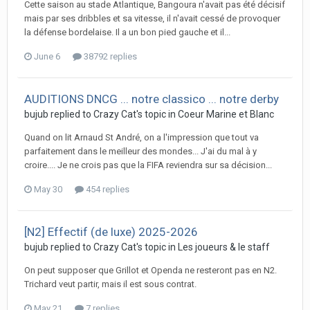
Cette saison au stade Atlantique, Bangoura n'avait pas été décisif
mais par ses dribbles et sa vitesse, il n'avait cessé de provoquer
la défense bordelaise. Il a un bon pied gauche et il...
June 6
38792 replies
AUDITIONS DNCG ... notre classico ... notre derby
bujub replied to Crazy Cat's topic in
Coeur Marine et Blanc
Quand on lit Arnaud St André, on a l'impression que tout va
parfaitement dans le meilleur des mondes... J'ai du mal à y
croire.... Je ne crois pas que la FIFA reviendra sur sa décision...
May 30
454 replies
[N2] Effectif (de luxe) 2025-2026
bujub replied to Crazy Cat's topic in
Les joueurs & le staff
On peut supposer que Grillot et Openda ne resteront pas en N2.
Trichard veut partir, mais il est sous contrat.
May 21
7 replies