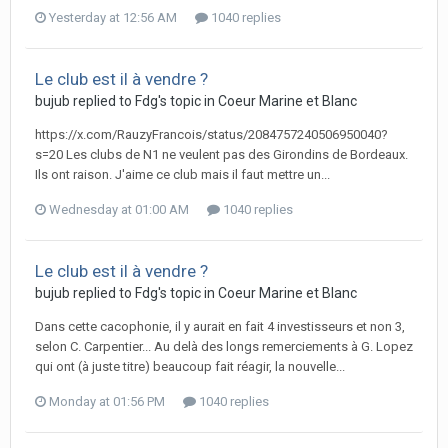
Yesterday at 12:56 AM
1040 replies
Le club est il à vendre ?
bujub replied to Fdg's topic in
Coeur Marine et Blanc
https://x.com/RauzyFrancois/status/2084757240506950040?
s=20 Les clubs de N1 ne veulent pas des Girondins de Bordeaux.
Ils ont raison. J'aime ce club mais il faut mettre un...
Wednesday at 01:00 AM
1040 replies
Le club est il à vendre ?
bujub replied to Fdg's topic in
Coeur Marine et Blanc
Dans cette cacophonie, il y aurait en fait 4 investisseurs et non 3,
selon C. Carpentier... Au delà des longs remerciements à G. Lopez
qui ont (à juste titre) beaucoup fait réagir, la nouvelle...
Monday at 01:56 PM
1040 replies