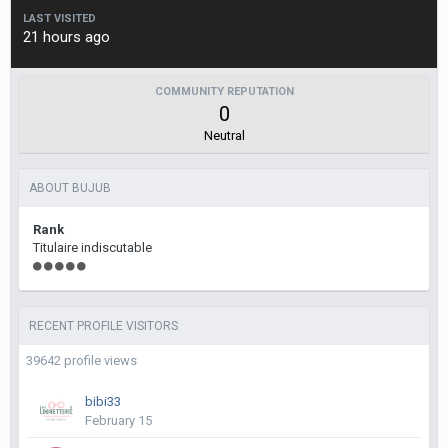
LAST VISITED
21 hours ago
COMMUNITY REPUTATION
0
Neutral
ABOUT BUJUB
Rank
Titulaire indiscutable
RECENT PROFILE VISITORS
39642 profile views
bibi33
February 15