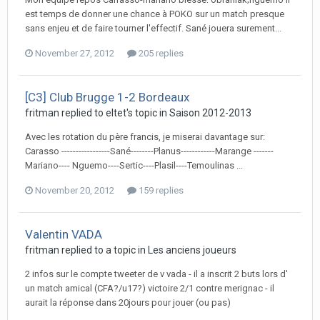
est temps de donner une chance à POKO sur un match presque
sans enjeu et de faire tourner l'effectif. Sané jouera surement...
November 27, 2012
205 replies
[C3] Club Brugge 1-2 Bordeaux
fritman replied to eltet's topic in
Saison 2012-2013
Avec les rotation du père francis, je miserai davantage sur:
Carasso -----------------Sané--------Planus------------Marange -------
Mariano---- Nguemo----Sertic----Plasil----Temoulinas ...
November 20, 2012
159 replies
Valentin VADA
fritman replied to a topic in
Les anciens joueurs
2 infos sur le compte tweeter de v vada - il a inscrit 2 buts lors d'
un match amical (CFA?/u17?) victoire 2/1 contre merignac - il
aurait la réponse dans 20jours pour jouer (ou pas)