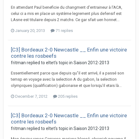
En attendant Paul beneficie du changment d'entraineur à l'ACA,
celui ci a mis en place un système legrement plus defensif est
LAsne est titulaire depuis 2 matchs. Ce gar sfait uen honnet...
January 20, 2013
71 replies
[C3] Bordeaux 2-0 Newcastle __ Enfin une victoire
contre les rosbeefs
fritman replied to eltet's topic in
Saison 2012-2013
Essentiellement parce que depuis qu"il est arrivé, il a passé son
temsp en voyage avec la selection A du gabon, la selection
olympiques (qualification) gabonaise et que lorsqu'il etais là...
December 7, 2012
205 replies
[C3] Bordeaux 2-0 Newcastle __ Enfin une victoire
contre les rosbeefs
fritman replied to eltet's topic in
Saison 2012-2013
Mon équipe repos Carrasso-mariano blessé: obraniak;nguemo Il