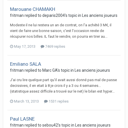
Marouane CHAMAKH
fritman replied to deparis2004's topic in
Les anciens joueurs
Modeste il ne lui restera un an de contrat, on l'a achété 3 M€, il
vient de faire une bonne saison, c'est l'occasion revée de
récupurer nos billes. IL faut le vendre, on pourra en tirer au...
May 17, 2013
7469 replies
Emiliano SALA
fritman replied to Marc GA's topic in
Les anciens joueurs
J'ai cru lire quelque part qu'il avait aussi donné pas mal de passe
decissives, il en etait à 8 je crois il y a 3 ou 4 semaines...
(statistique assez difficile a trouvé sur le net) le bilan est hyper...
March 13, 2013
1531 replies
Paul LASNE
fritman replied to sebou42's topic in
Les anciens joueurs