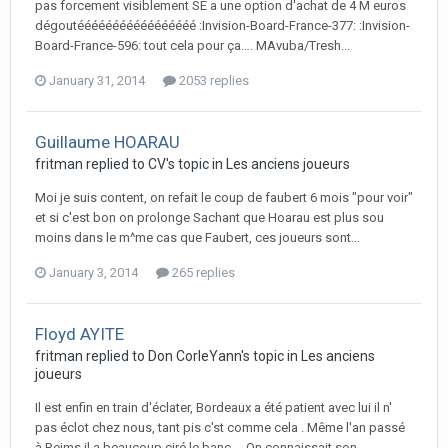
pas forcement visiblement SE a une option d'achat de 4 M euros
dégoutééééééééééééééééé :Invision-Board-France-377: :Invision-
Board-France-596: tout cela pour ça…. MAvuba/Tresh...
January 31, 2014
2053 replies
Guillaume HOARAU
fritman replied to CV's topic in
Les anciens joueurs
Moi je suis content, on refait le coup de faubert 6 mois "pour voir"
et si c'est bon on prolonge Sachant que Hoarau est plus sou
moins dans le m^me cas que Faubert, ces joueurs sont...
January 3, 2014
265 replies
Floyd AYITE
fritman replied to Don CorleYann's topic in
Les anciens
joueurs
Il est enfin en train d'éclater, Bordeaux a été patient avec lui il n'
pas éclot chez nous, tant pis c'st comme cela . Même l'an passé
à Reims il a beaucoup ciré le banc.... On connaissait son...