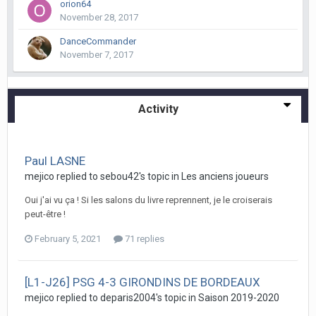
orion64
November 28, 2017
DanceCommander
November 7, 2017
Activity
Paul LASNE
mejico replied to sebou42's topic in
Les anciens joueurs
Oui j'ai vu ça ! Si les salons du livre reprennent, je le croiserais
peut-être !
February 5, 2021
71 replies
[L1-J26] PSG 4-3 GIRONDINS DE BORDEAUX
mejico replied to deparis2004's topic in
Saison 2019-2020