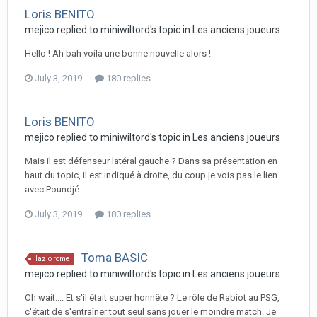
Loris BENITO
mejico replied to miniwiltord's topic in
Les anciens joueurs
Hello ! Ah bah voilà une bonne nouvelle alors !
July 3, 2019
180 replies
Loris BENITO
mejico replied to miniwiltord's topic in
Les anciens joueurs
Mais il est défenseur latéral gauche ? Dans sa présentation en
haut du topic, il est indiqué à droite, du coup je vois pas le lien
avec Poundjé.
July 3, 2019
180 replies
Toma BASIC
lazio rome
mejico replied to miniwiltord's topic in
Les anciens joueurs
Oh wait.... Et s'il était super honnête ? Le rôle de Rabiot au PSG,
c'était de s'entraîner tout seul sans jouer le moindre match. Je