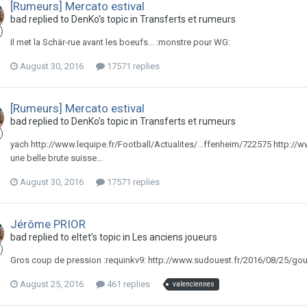
[Rumeurs] Mercato estival
bad replied to DenKo's topic in
Transferts et rumeurs
Il met la Schär-rue avant les boeufs... :monstre pour WG:
August 30, 2016
17571 replies
[Rumeurs] Mercato estival
bad replied to DenKo's topic in
Transferts et rumeurs
yach http://www.lequipe.fr/Football/Actualites/...ffenheim/722575 http:/
une belle brute suisse...
August 30, 2016
17571 replies
Jérôme PRIOR
bad replied to eltet's topic in
Les anciens joueurs
Gros coup de pression :requinkv9: http://www.sudouest.fr/2016/08/25/go
August 25, 2016
461 replies
valenciennes