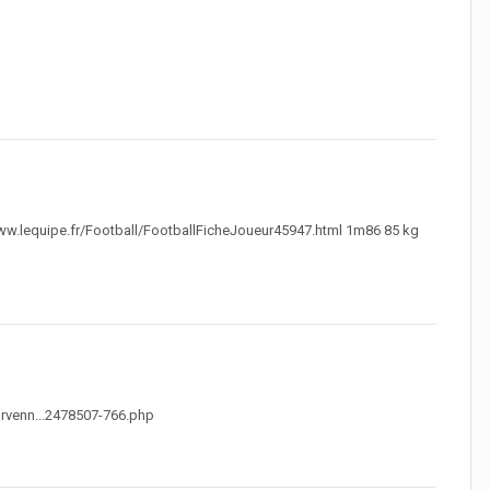
/www.lequipe.fr/Football/FootballFicheJoueur45947.html 1m86 85 kg
urvenn...2478507-766.php