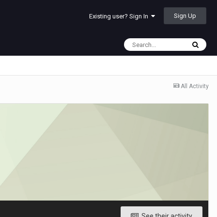
Sign Up
Existing user? Sign In
All Activity
See their activity