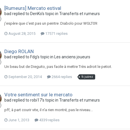
[Rumeurs] Mercato estival
bad replied to DenKo's topic in
Transferts et rumeurs
j'espère que c'est pas un peintre :Diabolo pour WGLT09:
August 28, 2015
17571 replies
Diego ROLAN
bad replied to Fdg's topic in
Les anciens joueurs
Un beau but de Dieguito, pas facile à mettre Très adroit le petiot.
September 20, 2014
2664 replies
fc juárez
Votre sentiment sur le mercato
bad replied to robi17's topic in
Transferts et rumeurs
pff, à part courir vite, il n'a rien montré, pas le niveau...
June 1, 2013
4339 replies