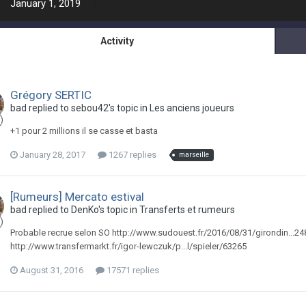
January 1, 2019
Activity
Grégory SERTIC
bad replied to sebou42's topic in
Les anciens joueurs
+1 pour 2 millions il se casse et basta
January 28, 2017
1267 replies
marseille
[Rumeurs] Mercato estival
bad replied to DenKo's topic in
Transferts et rumeurs
Probable recrue selon SO http://www.sudouest.fr/2016/08/31/girondin...2
http://www.transfermarkt.fr/igor-lewczuk/p...l/spieler/63265
August 31, 2016
17571 replies