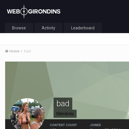
Browse
Activity
Leaderboard
Home
bad
bad
Membres
CONTENT COUNT
JOINED