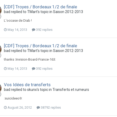
[CDF] Troyes / Bordeaux 1/2 de finale
bad replied to TMart's topic in
Saison 2012-2013
L'occase de Diab !
May 14, 2013
392 replies
[CDF] Troyes / Bordeaux 1/2 de finale
bad replied to TMart's topic in
Saison 2012-2013
thanks :Invision-Board-France-163:
May 14, 2013
392 replies
Vos Idées de transferts
bad replied to skunx's topic in
Transferts et rumeurs
:suicideeo9:
August 26, 2012
38792 replies