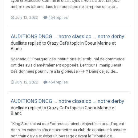
Lyon et Marseille. Comme le disait Cyrius Aulas a tout fait pour
mettre des bâtons dans les roues lors de la reprise du club...
July 12, 2022
454 replies
AUDITIONS DNCG ... notre classico ... notre derby
duelliste replied to Crazy Cat's topic in
Coeur Marine et
Blanc
Scenario 3 : Pourquoi ces institutions et le tribunal de commerce
ont des avis diamétralement opposés. Le tribunal manipulerait
des données pour nuire à la glorieuse FFF ? Dans ce jeu de...
July 12, 2022
454 replies
AUDITIONS DNCG ... notre classico ... notre derby
duelliste replied to Crazy Cat's topic in
Coeur Marine et
Blanc
"King Street ainsi que Fortress auraient réinjecté un peu d'argent
dans les caisses afin de permettre au club de continuer à assurer
son train de vie et éviter un passage devant le Tribunal de...