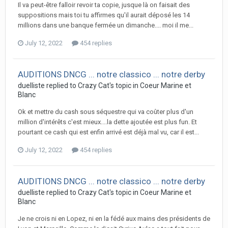
Il va peut-être falloir revoir ta copie, jusque là on faisait des
suppositions mais toi tu affirmes qu'il aurait déposé les 14
millions dans une banque fermée un dimanche.... moi il me...
July 12, 2022
454 replies
AUDITIONS DNCG ... notre classico ... notre derby
duelliste replied to Crazy Cat's topic in
Coeur Marine et
Blanc
Ok et mettre du cash sous séquestre qui va coûter plus d'un
million d'intérêts c'est mieux....la dette ajoutée est plus fun. Et
pourtant ce cash qui est enfin arrivé est déjà mal vu, car il est...
July 12, 2022
454 replies
AUDITIONS DNCG ... notre classico ... notre derby
duelliste replied to Crazy Cat's topic in
Coeur Marine et
Blanc
Je ne crois ni en Lopez, ni en la fédé aux mains des présidents de