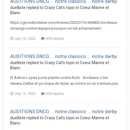
AUDITIONS DNCG ... notre classico ... notre derby
duelliste replied to Crazy Cat's topic in
Coeur Marine et
Blanc
https://girondins4ever.com/breves/20220715/443802-bordeaux-
sinsurge-contre-lequipe-pourquoi-un-tel-acharnement/
July 16, 2022
454 replies
AUDITIONS DNCG ... notre classico ... notre derby
duelliste replied to Crazy Cat's topic in
Coeur Marine et
Blanc
Et Admar Lopes porte plainte contre Riolo . Bordeaux c'est
devenu Dallas et ça risque de durer, au moins on ne s'ennuie pas.
July 13, 2022
454 replies
AUDITIONS DNCG ... notre classico ... notre derby
duelliste replied to Crazy Cat's topic in
Coeur Marine et
Blanc