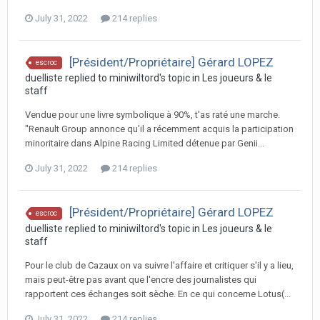
July 31, 2022
214 replies
[Président/Propriétaire] Gérard LOPEZ
escroc
duelliste replied to miniwiltord's topic in
Les joueurs & le
staff
Vendue pour une livre symbolique à 90%, t'as raté une marche.
"Renault Group annonce qu’il a récemment acquis la participation
minoritaire dans Alpine Racing Limited détenue par Genii...
July 31, 2022
214 replies
[Président/Propriétaire] Gérard LOPEZ
escroc
duelliste replied to miniwiltord's topic in
Les joueurs & le
staff
Pour le club de Cazaux on va suivre l'affaire et critiquer s'il y a lieu,
mais peut-être pas avant que l'encre des journalistes qui
rapportent ces échanges soit sèche. En ce qui concerne Lotus(...
July 31, 2022
214 replies