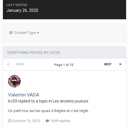
LAST VISITED
January 26, 2020
Content Type
EVERYTHING POSTED BY LRC33
PREV
NEXT
Page 1 of 15
Valentin VADA
lrc33 replied to a topic in
Les anciens joueurs
Un petit tour sur les quais à Bégles et c'est réglé...
October 13, 2013
1699 replies