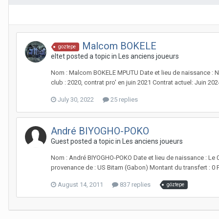
Malcom BOKELE
goztepe
eltet posted a topic in
Les anciens joueurs
Nom : Malcom BOKELE MPUTU Date et lieu de naissance : Né à L
club : 2020, contrat pro' en juin 2021 Contrat actuel: Juin 2024
July 30, 2022
25 replies
André BIYOGHO-POKO
Guest posted a topic in
Les anciens joueurs
Nom : André BIYOGHO-POKO Date et lieu de naissance : Le 01/0
provenance de : US Bitam (Gabon) Montant du transfert : 0 Fin 
August 14, 2011
837 replies
göztepe