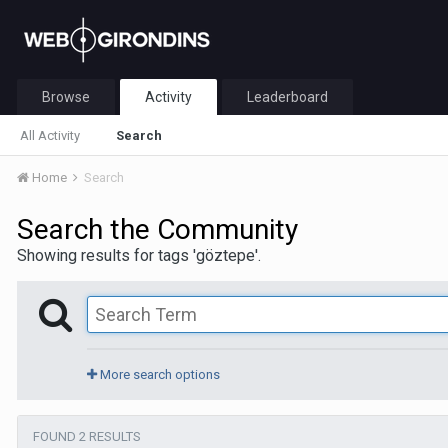
Browse
Activity
Leaderboard
All Activity
Search
Home
Search
Search the Community
Showing results for tags 'göztepe'.
More search options
FOUND 2 RESULTS